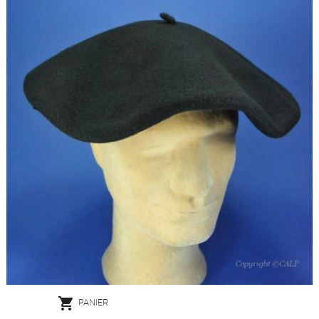

PANIER