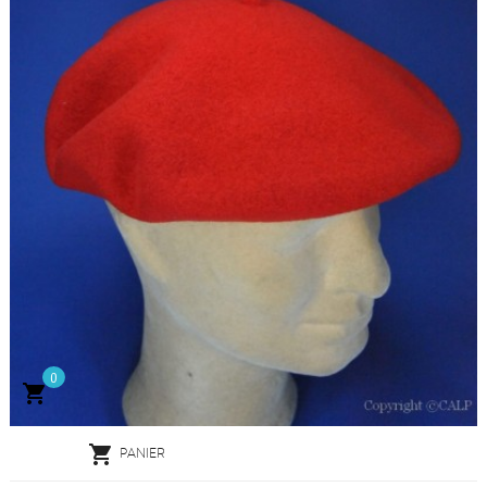
0


PANIER