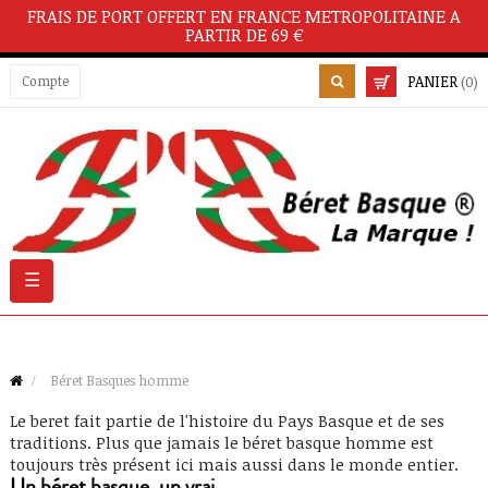
FRAIS DE PORT OFFERT EN FRANCE METROPOLITAINE A
PARTIR DE 69 €
PANIER
Compte
(0)
Basculer
☰
la
navigation
Béret Basques homme
Le
beret
fait partie de l'histoire du
Pays Basque
et de ses
traditions. Plus que jamais le béret basque
homme
est
toujours très présent ici mais aussi dans le monde entier.
Un béret basque, un vrai