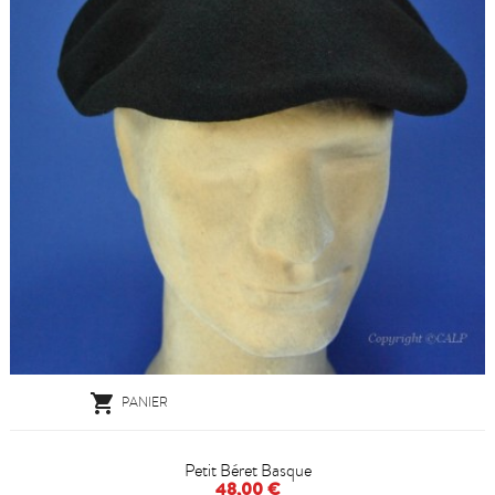

PANIER
Petit Béret Basque
48,00 €