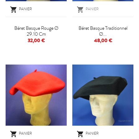


PANIER
PANIER
Béret Basque Rouge Ø
Béret Basque Traditionnel
29.10 Cm
Ø...
32,00 €
48,00 €


PANIER
PANIER