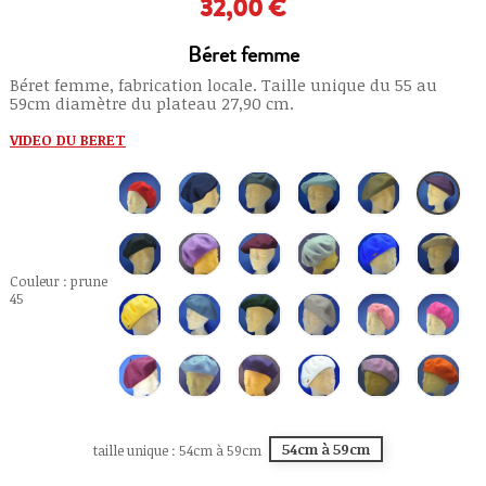
32,00 €
Béret femme
Béret femme, fabrication locale. Taille unique du 55 au
59cm diamètre du plateau 27,90 cm.
VIDEO DU BERET
hermes
bleu
gris
bleu
kaki
prune
50
marine
souris
glacé
66
45
5
61
74
anthracite
violet
grenat
bleu
bleu
camel
15
1
64
ciel
royal
6
2
68
Couleur : prune
45
moutarde
gris
vert
sable
rose
cerise
79
perle
sapin
77
poudré
14
13
62
78
vin
bleu
bleu
naturel
rose
orange
4
75
electrique
42
51
80
67
54cm à 59cm
taille unique : 54cm à 59cm