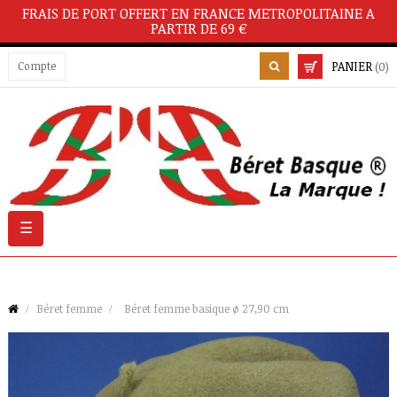
FRAIS DE PORT OFFERT EN FRANCE METROPOLITAINE A
PARTIR DE 69 €
PANIER
Compte
(0)
Basculer
☰
la
navigation
Béret femme
Béret femme basique ø 27,90 cm