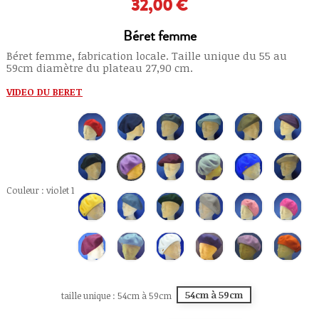
32,00 €
Béret femme
Béret femme, fabrication locale. Taille unique du 55 au
59cm diamètre du plateau 27,90 cm.
VIDEO DU BERET
hermes
bleu
gris
bleu
kaki
prune
50
marine
souris
glacé
66
45
5
61
74
anthracite
grenat
bleu
bleu
camel
violet
15
64
ciel
royal
6
1
2
68
Couleur : violet 1
moutarde
gris
vert
sable
rose
cerise
79
perle
sapin
77
poudré
14
13
62
78
vin
bleu
naturel
bleu
rose
orange
4
75
42
electrique
51
80
67
54cm à 59cm
taille unique : 54cm à 59cm