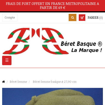
FRAIS DE PORT OFFERT EN FRANCE METROPOLITAINE A
PARTIR DE 69 €
PANIER
Compte
(0)
Basculer
☰
la
navigation
Béret femme
Béret femme basique ø 27,90 cm