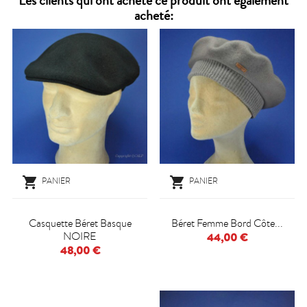
Les clients qui ont acheté ce produit ont également
acheté:


PANIER
PANIER
Casquette Béret Basque
Béret Femme Bord Côte...
NOIRE
44,00 €
48,00 €