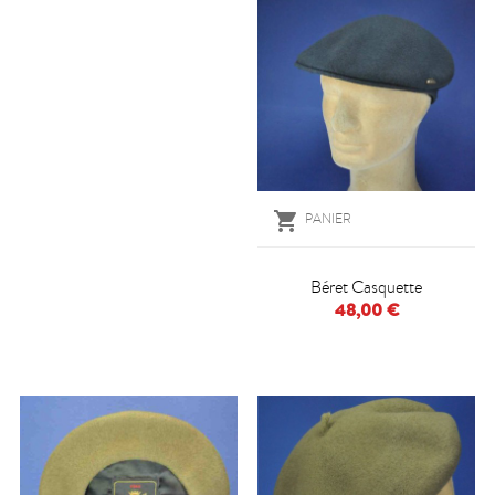

PANIER
Béret Casquette
48,00 €