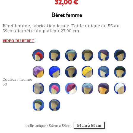
32,00 €
Béret femme
Béret femme, fabrication locale. Taille unique du 55 au
59cm diamètre du plateau 27,90 cm.
VIDEO DU BERET
gris
bleu
kaki
prune
anthracite
hermes
souris
glacé
66
45
15
50
61
74
violet
bleu
camel
moutarde
gris
vert
1
royal
6
79
perle
sapin
68
13
62
Couleur : hermes
50
sable
cerise
vin
bleu
bleu
naturel
77
14
4
75
electrique
42
67
vert
taupe-
olive-
82
12
54cm à 59cm
taille unique : 54cm à 59cm