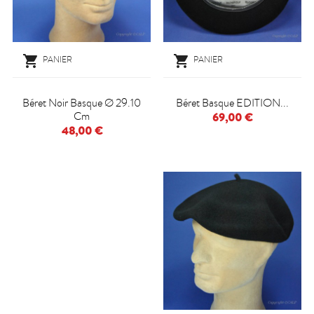


PANIER
PANIER
Béret Noir Basque Ø 29.10
Béret Basque EDITION...
Cm
69,00 €
48,00 €